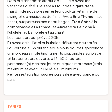
Dernière rencontre autour de l’ukulélé avant les
vacances d’été. Ce sera au tour des
3 gars dans
l’jardin
de nous présenter leur cocktail vitaminé de
swing et de musiques de films. Avec
Eric Themelin
au
chant, aux percussions et bruitages;
Fred Safin
à la
contrebasse et au chant; et
Alexandre Falcone
à
l’ukulélé, au banjolélé et au chant.
Leur concert est prévu à 20h.
Et avant cela : l’atelier initiation débutera peu après
l’ouverture à 15h durant lequel vous pourrez apprendre
un morceau simple (instruments disponibles sur place),
et la scène sera ouverte à 16h30 à toute(s)
personnes(s) désirant jouer quelques morceaux (trois
maximum et avec un ukulélé au minimum).
Petite restauration sucrée puis salée avec viande ou
sans.
TARIFS