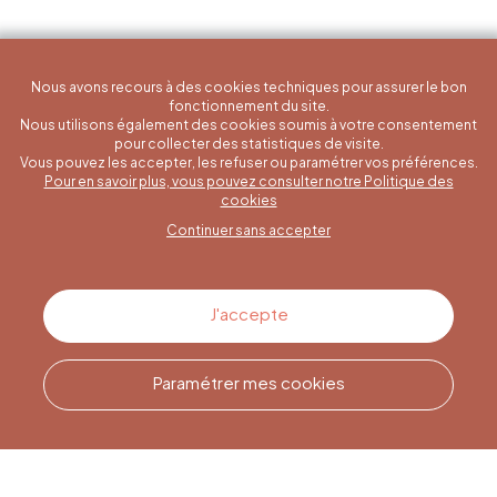
Nous avons recours à des cookies techniques pour assurer le bon
fonctionnement du site.
Nous utilisons également des cookies soumis à votre consentement
pour collecter des statistiques de visite.
Vous pouvez les accepter, les refuser ou paramétrer vos préférences.
Pour en savoir plus, vous pouvez consulter notre Politique des
Une question spécifique ?
cookies
Continuer sans accepter
Contactez-nous
J'accepte
Paramétrer mes cookies
Appelez-nous