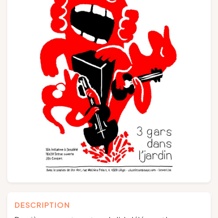
Groupes et voyagistes
Suivez-nous
FR
EN
NL
DE
DESCRIPTION