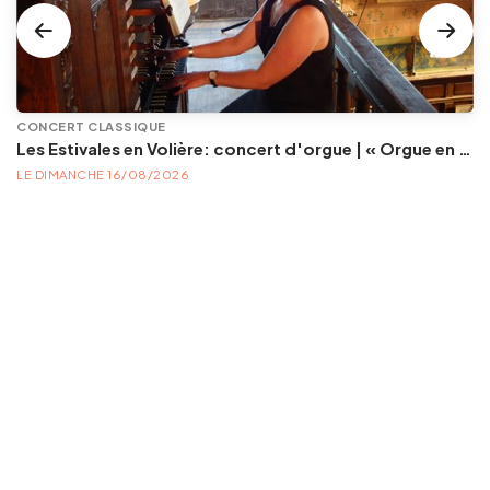
CONCERT CLASSIQUE
Les Estivales en Volière: concert d'orgue | « Orgue en Volière » , les 3e dimanches du mois (été) audition d’orgue (accès libre)
LE DIMANCHE 16/08/2026