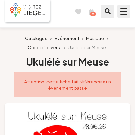
0
Carnet
Voir
de
mon
voyages
panier
À voir / à faire
Catalogue
>
Événement
>
Musique
>
Concert divers
>
Ukulélé sur Meuse
Comme un Liégeois
Ukulélé sur Meuse
Préparer mon séjour
Attention, cette fiche fait référence à un
Nos suggestions
événement passé
Pays de Liège
Agenda
Presse