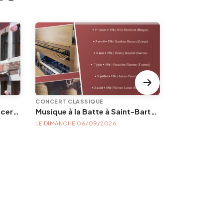
CONCERT CLASSIQUE
CONCERT CLAS
Les Estivales en Volière: concert | Un quintette pour redécouvrir le célèbre musicien Telemann
Musique à la Batte à Saint-Barthélemy : orgue et carillon | Evènements musicaux et/ou visites guidées des fonts baptismaux et des deux instruments historiques.
Duruflé, Mes
LE DIMANCHE 06/09/2026
LE DIMANCHE 2