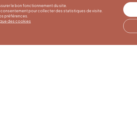
surer le bon fonctionnement du site.
consentement pour collecter des statistiques de visite.
vos préférences.
tique des cookies
res d'été
Horaires d'hiver
Notre adresse
u 30/09
01/10 au 15/05
Quai de la Goffe 13
4000 Liège
i au samedi de
Du lundi au samedi de
17h
9h30 à 16h30
es et jours
Dimanches et jours
de 9h à 16h
fériés de 9h à 15h