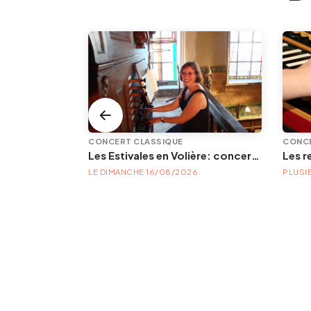
CONCERT CLASSIQUE
CONCE
ntin à Liège
Les Estivales en Volière: concert d'orgue | « Orgue en Volière » , les 3e dimanches du mois (été) audition d’orgue (accès libre)
BLES
LE DIMANCHE 16/08/2026
PLUSI