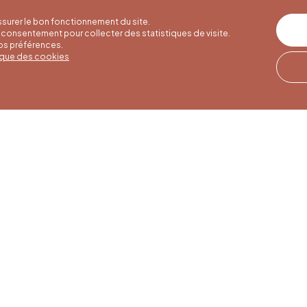
surer le bon fonctionnement du site.
consentement pour collecter des statistiques de visite.
vos préférences.
tique des cookies
res d'été
Horaires d'hiver
Notre adresse
u 30/09
01/10 au 15/05
Quai de la Goffe 13
4000 Liège
i au samedi de
Du lundi au samedi de
17h
9h30 à 16h30
es et jours
Dimanches et jours
de 9h à 16h
fériés de 9h à 15h