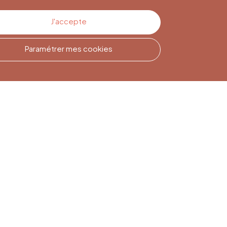
J'accepte
Paramétrer mes cookies
Inscription à la
Newsletter
Inscrivez-vous pour rester
informé(e)