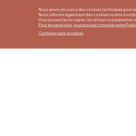
Nous avons recours à des cookies techniques pour as
Nous utilisons également des cookies soumis à votre 
Vous pouvez les accepter, les refuser ou paramétrer 
Pour en savoir plus, vous pouvez consulter notre Poli
Continuer sans accepter
Horai
16/05 a
Office du Tourisme de Liège et
Du lund
Maison du Tourisme du Pays de
9h30 à 
Liège.
Dimanch
fériés 