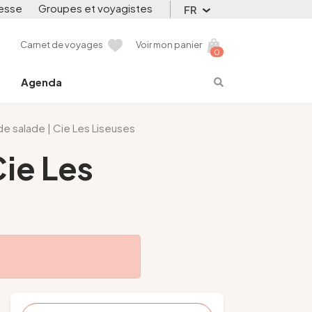
esse
Groupes et voyagistes
FR
Carnet de voyages
Voir mon panier
0
Agenda
 de salade | Cie Les Liseuses
Cie Les