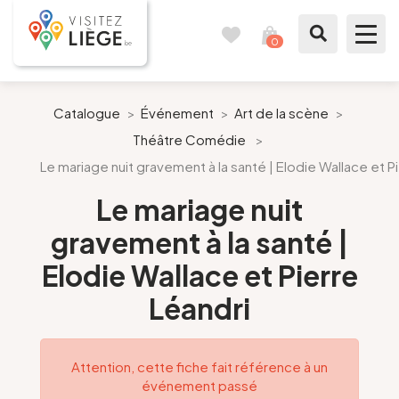
0
Carnet
Voir
de
mon
voyages
panier
À voir / à faire
Catalogue
>
Événement
>
Art de la scène
>
Théâtre Comédie
>
Comme un Liégeois
Le mariage nuit gravement à la santé | Elodie Wallace et P
Préparer mon séjour
Le mariage nuit
gravement à la santé |
Nos suggestions
Elodie Wallace et Pierre
Pays de Liège
Léandri
Agenda
Attention, cette fiche fait référence à un
événement passé
Presse