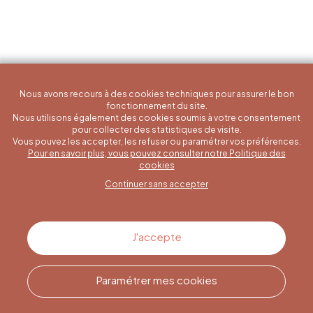
Nous avons recours à des cookies techniques pour assurer le bon
fonctionnement du site.
Nous utilisons également des cookies soumis à votre consentement
pour collecter des statistiques de visite.
Vous pouvez les accepter, les refuser ou paramétrer vos préférences.
Pour en savoir plus, vous pouvez consulter notre Politique des
Une question spécifique ?
cookies
Continuer sans accepter
Contactez-nous
J'accepte
Paramétrer mes cookies
Appelez-nous