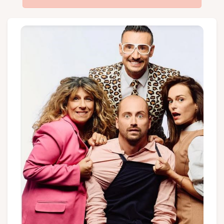
Groupes et voyagistes
Suivez-nous
FR
EN
NL
DE