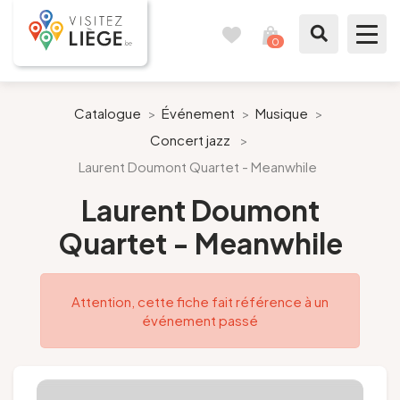
0
Carnet
Voir
de
mon
voyages
panier
À voir / à faire
Catalogue
>
Événement
>
Musique
>
Concert jazz
>
Comme un Liégeois
Laurent Doumont Quartet - Meanwhile
Préparer mon séjour
Laurent Doumont
Quartet - Meanwhile
Nos suggestions
Pays de Liège
Attention, cette fiche fait référence à un
événement passé
Agenda
Presse