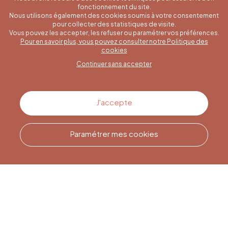
fonctionnement du site.
Nous utilisons également des cookies soumis à votre consentement
pour collecter des statistiques de visite.
Vous pouvez les accepter, les refuser ou paramétrer vos préférences.
Pour en savoir plus, vous pouvez consulter notre Politique des
Une question spécifique ?
cookies
Continuer sans accepter
Contactez-nous
J'accepte
Paramétrer mes cookies
Appelez-nous