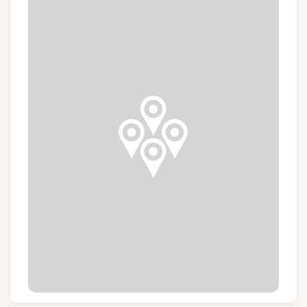
Groupes et voyagistes
Suivez-nous
FR
EN
NL
DE