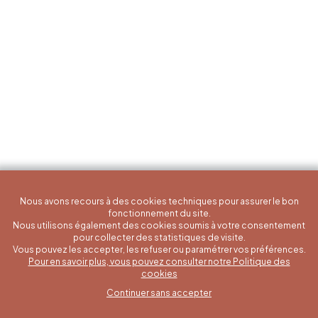
Nous avons recours à des cookies techniques pour assurer le bon
fonctionnement du site.
Nous utilisons également des cookies soumis à votre consentement
pour collecter des statistiques de visite.
Vous pouvez les accepter, les refuser ou paramétrer vos préférences.
Pour en savoir plus, vous pouvez consulter notre Politique des
Une question spécifique ?
cookies
Continuer sans accepter