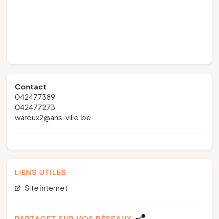
Contact
042477389
042477273
waroux2@ans-ville.be
LIENS UTILES
Site internet
PARTAGEZ SUR VOS RÉSEAUX