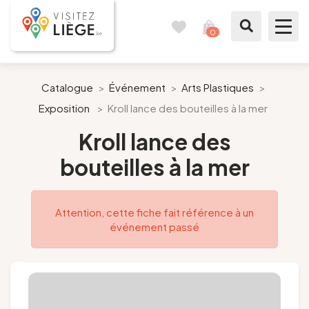
0
Carnet
Voir
de
mon
voyages
panier
À voir / à faire
Catalogue
>
Événement
>
Arts Plastiques
>
Exposition
>
Kroll lance des bouteilles à la mer
Comme un Liégeois
Kroll lance des
Préparer mon séjour
bouteilles à la mer
Nos suggestions
Attention, cette fiche fait référence à un
Pays de Liège
événement passé
Agenda
Presse