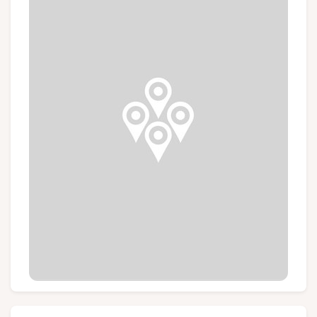
Groupes et voyagistes
Suivez-nous
FR
EN
NL
DE