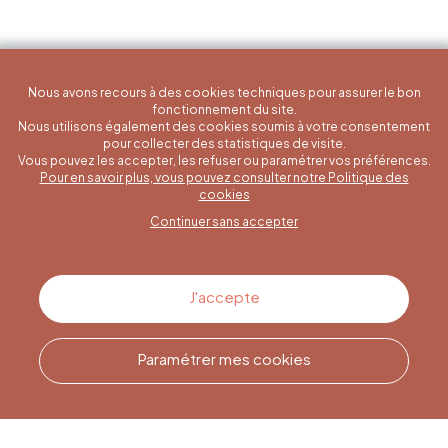
Nous avons recours à des cookies techniques pour assurer le bon
fonctionnement du site.
Nous utilisons également des cookies soumis à votre consentement
pour collecter des statistiques de visite.
Vous pouvez les accepter, les refuser ou paramétrer vos préférences.
Pour en savoir plus, vous pouvez consulter notre Politique des
Une question spécifique ?
cookies
Continuer sans accepter
Contactez-nous
J'accepte
Paramétrer mes cookies
Appelez-nous