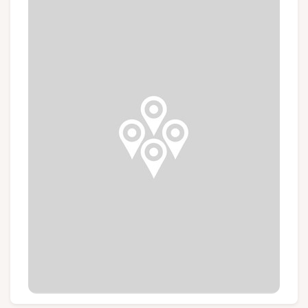
Groupes et voyagistes
Suivez-nous
FR
EN
NL
DE