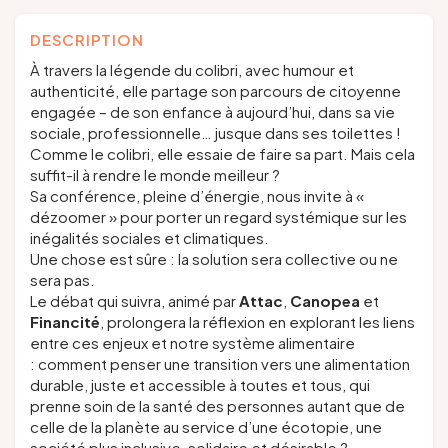
DESCRIPTION
À travers la légende du colibri, avec humour et
authenticité, elle partage son parcours de citoyenne
engagée – de son enfance à aujourd’hui, dans sa vie
sociale, professionnelle… jusque dans ses toilettes !
Comme le colibri, elle essaie de faire sa part. Mais cela
suffit-il à rendre le monde meilleur ?
Sa conférence, pleine d’énergie, nous invite à «
dézoomer » pour porter un regard systémique sur les
inégalités sociales et climatiques.
Une chose est sûre : la solution sera collective ou ne
sera pas.
Le débat qui suivra, animé par
Attac
,
Canopea
et
Financité
, prolongera la réflexion en explorant les liens
entre ces enjeux et notre système alimentaire
: comment penser une transition vers une alimentation
durable, juste et accessible à toutes et tous, qui
prenne soin de la santé des personnes autant que de
celle de la planète au service d’une écotopie, une
société plus inclusive, solidaire et désirable ?