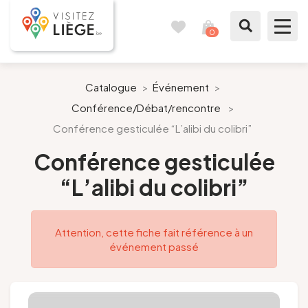
0
Carnet
Voir
de
mon
voyages
panier
À voir / à faire
Catalogue
>
Événement
>
Conférence/Débat/rencontre
>
Comme un Liégeois
Conférence gesticulée “L’alibi du colibri”
Préparer mon séjour
Conférence gesticulée
“L’alibi du colibri”
Nos suggestions
Pays de Liège
Attention, cette fiche fait référence à un
événement passé
Agenda
Presse