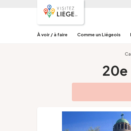
À voir / à faire
Comme un Liégeois
Ca
20e 