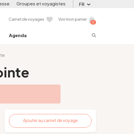
esse
Groupes et voyagistes
FR
Carnet de voyages
Voir mon panier
0
Agenda
nte
ointe
Ajouter au carnet de voyage