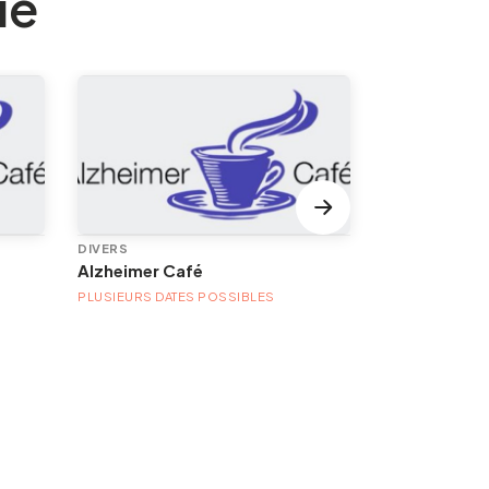
ie
DIVERS
VISITE / DÉCO
Alzheimer Café
PLUSIEURS DATES POSSIBLES
PLUSIEURS DAT