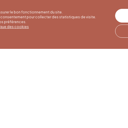
surer le bon fonctionnement du site.
consentement pour collecter des statistiques de visite.
vos préférences.
tique des cookies
res d'été
Horaires d'hiver
Notre adresse
u 30/09
01/10 au 15/05
Quai de la Goffe 13
4000 Liège
i au samedi de
Du lundi au samedi de
17h
9h30 à 16h30
es et jours
Dimanches et jours
de 9h à 16h
fériés de 9h à 15h