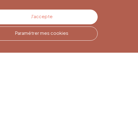
J'accepte
Paramétrer mes cookies
Inscription à la
Newsletter
Inscrivez-vous pour rester
informé(e)