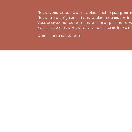
Nous avons recours à des cookies techniques pour as
Nous utilisons également des cookies soumis à votre 
Vous pouvez les accepter, les refuser ou paramétrer 
Pour en savoir plus, vous pouvez consulter notre Poli
Continuer sans accepter
Horai
16/05 a
Office du Tourisme de Liège et
Du lund
Maison du Tourisme du Pays de
9h30 à 
Liège.
Dimanch
fériés 