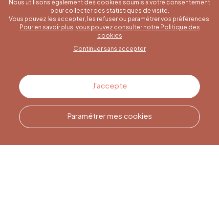
Nous utilisons également des cookies soumis à votre consentement
pour collecter des statistiques de visite.
Vous pouvez les accepter, les refuser ou paramétrer vos préférences.
Pour en savoir plus, vous pouvez consulter notre Politique des
Une question spécifique ?
cookies
Continuer sans accepter
Contactez-nous
J'accepte
Paramétrer mes cookies
Appelez-nous