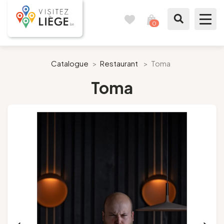
0
Carnet
Voir
de
mon
voyages
panier
À voir / à faire
Catalogue
>
Restaurant
>
Toma
Toma
Comme un Liégeois
Préparer mon séjour
Nos suggestions
Pays de Liège
Agenda
Presse