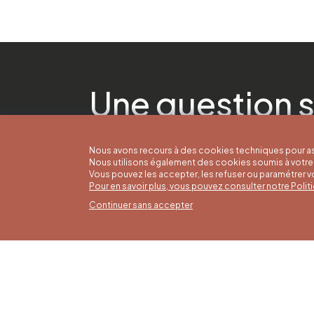
Une question s
Nous avons recours à des cookies techniques pour as
Nous utilisons également des cookies soumis à votre 
Vous pouvez les accepter, les refuser ou paramétrer 
Pour en savoir plus, vous pouvez consulter notre Poli
Continuer sans accepter
Horai
16/05 a
Office du Tourisme de Liège et
Du lund
Maison du Tourisme du Pays de
9h30 à 
Liège.
Dimanch