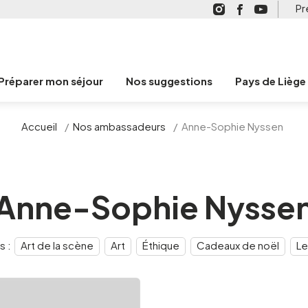
Pr
Préparer mon séjour
Nos suggestions
Pays de Liège
Accueil
/
Nos ambassadeurs
/
Anne-Sophie Nyssen
Anne-Sophie Nysse
s :
Art de la scène
Art
Éthique
Cadeaux de noël
Le