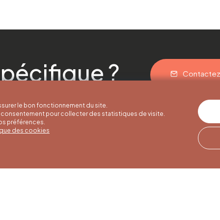
pécifique ?
Contacte
surer le bon fonctionnement du site.
consentement pour collecter des statistiques de visite.
vos préférences.
tique des cookies
res d'été
Horaires d'hiver
Notre adresse
u 30/09
01/10 au 15/05
Quai de la Goffe 13
4000 Liège
i au samedi de
Du lundi au samedi de
17h
9h30 à 16h30
es et jours
Dimanches et jours