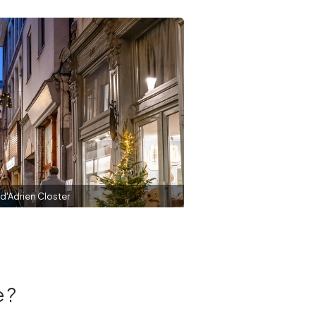
d'Adrien Closter
 ?