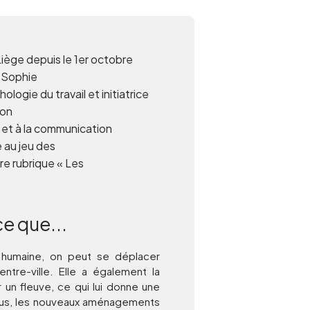
Liège depuis le 1er octobre
-Sophie
logie du travail et initiatrice
ion
et à la communication
 au jeu des
e rubrique « Les
ce que...
le humaine, on peut se déplacer
ntre-ville. Elle a également la
 un fleuve, ce qui lui donne une
plus, les nouveaux aménagements