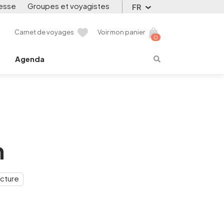
esse
Groupes et voyagistes
FR
Carnet de voyages
Voir mon panier
0
Agenda
n
cture