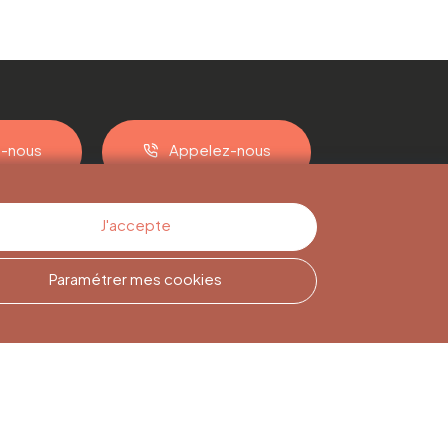
z-nous
Appelez-nous
J'accepte
Paramétrer mes cookies
Inscription à la
Newsletter
Inscrivez-vous pour rester
informé(e)