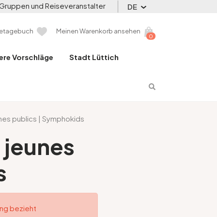
Gruppen und Reiseveranstalter
DE
setagebuch
Meinen Warenkorb ansehen
0
ere Vorschläge
Stadt Lüttich
nes publics | Symphokids
 jeunes
s
ung bezieht