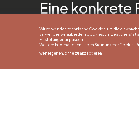
Eine konkrete 
Wir verwenden technische Cookies, um die einwandfreie
verwenden wir außerdem Cookies, um Besucherstatisti
Einstellungen anpassen.
Weitere Informationen finden Sie in unserer Cookie-Ric
weitergehen, ohne zu akzeptieren
Somm
16/05 b
Office du Tourisme de Liège et
Montag
Maison du Tourisme du Pays de
von 9:3
Liège.
Sonntag
Feierta
bis 16: