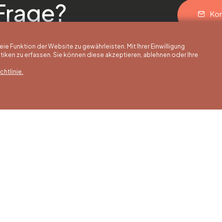
Frage?
Kon
 Funktion der Website zu gewährleisten. Mit Ihrer Einwilligung
ken zu erfassen. Sie können diese akzeptieren, ablehnen oder Ihre
htlinie.
erstunden
Winterstunden
Unsere Adress
is 30/09
01/10 bis 15/05
Quai de la Goffe 13
4000 Liège
 bis Samstag
Montag bis Samstag
0 bis 17:00 Uhr
von 9:30 bis 16:30 Uhr
s und an
Sonntags und an
gen von 9:00
Feiertagen von 9:00
00 Uhr
bis 15:00 Uhr