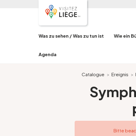
Was zu sehen / Was zu tun ist
Wie ein B
Agenda
Catalogue
>
Ereignis
>
Sympho
Bitte beac