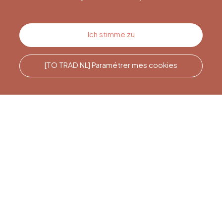
Kontakt
Ich stimme zu
[TO TRAD NL] Paramétrer mes cookies
Rufen Sie uns an
Office du Tourisme de Liège
et Maison du Tourisme du
Pays de Liège.