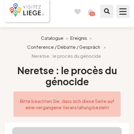
0
Reisetagebuch
Meinen
Warenkorb
ansehen
Was zu sehen / Was zu tun ist
Catalogue
>
Ereignis
>
Conference / Debatte / Gespräch
>
Wie ein Bürger von Lüttich
Neretse : le procès du génocide
Meinen Aufenthalt vorbereiten
Neretse : le procès du
génocide
Unsere Vorschläge
Stadt Lüttich
Bitte beachten Sie, dass sich diese Seite auf
eine vergangene Veranstaltung bezieht
Agenda
Presse