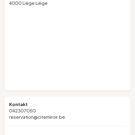
4000 Liège Liège
Kontakt
042307050
reservation@citemiroir.be