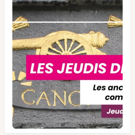
Gruppen und Reiseveranstalter
Folgen Sie uns
FR
EN
NL
DE