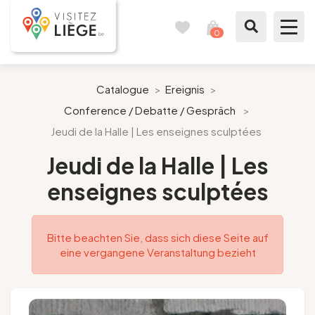
0
Reisetagebuch
Meinen
Warenkorb
ansehen
Was zu sehen / Was zu tun ist
Catalogue
>
Ereignis
>
Conference / Debatte / Gespräch
>
Wie ein Bürger von Lüttich
Jeudi de la Halle | Les enseignes sculptées
Meinen Aufenthalt vorbereiten
Jeudi de la Halle | Les
enseignes sculptées
Unsere Vorschläge
Stadt Lüttich
Bitte beachten Sie, dass sich diese Seite auf
eine vergangene Veranstaltung bezieht
Agenda
Presse