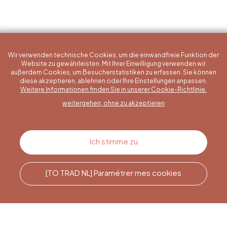
Wir verwenden technische Cookies, um die einwandfreie Funktion der
Website zu gewährleisten. Mit Ihrer Einwilligung verwenden wir
außerdem Cookies, um Besucherstatistiken zu erfassen. Sie können
diese akzeptieren, ablehnen oder Ihre Einstellungen anpassen.
Eine konkrete Frage?
Weitere Informationen finden Sie in unserer Cookie-Richtlinie.
weitergehen, ohne zu akzeptieren
Kontakt
Ich stimme zu
[TO TRAD NL] Paramétrer mes cookies
Rufen Sie uns an