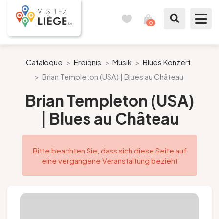
0
Reisetagebuch
Meinen
Warenkorb
ansehen
Was zu sehen / Was zu tun ist
Catalogue
>
Ereignis
>
Musik
>
Blues Konzert
>
Brian Templeton (USA) | Blues au Château
Wie ein Bürger von Lüttich
Brian Templeton (USA)
Meinen Aufenthalt vorbereiten
| Blues au Château
Unsere Vorschläge
Bitte beachten Sie, dass sich diese Seite auf
Stadt Lüttich
eine vergangene Veranstaltung bezieht
Agenda
Presse