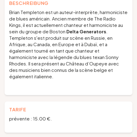
BESCHREIBUNG
Brian Templeton est un auteur-interprète, harmoniciste
de blues américain. Ancien membre de The Radio
Kings, il est actuellement chanteur et harmoniciste au
sein du groupe de Boston
Delta Generators
.
Templeton s'est produit sur scène en Russie, en
Afrique, au Canada, en Europe et à Dubaï, et a
également tourné en tant que chanteur et
harmoniciste avec la légende du blues texan Sonny
Rhodes. Il sera présent au Château d’Oupeye avec
des musiciens bien connus de la scène belge et
également italienne.
TARIFE
prévente : 15.00 €.