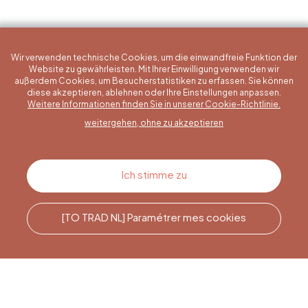
Wir verwenden technische Cookies, um die einwandfreie Funktion der
Website zu gewährleisten. Mit Ihrer Einwilligung verwenden wir
außerdem Cookies, um Besucherstatistiken zu erfassen. Sie können
diese akzeptieren, ablehnen oder Ihre Einstellungen anpassen.
Eine konkrete Frage?
Weitere Informationen finden Sie in unserer Cookie-Richtlinie.
weitergehen, ohne zu akzeptieren
Kontakt
Ich stimme zu
[TO TRAD NL] Paramétrer mes cookies
Rufen Sie uns an