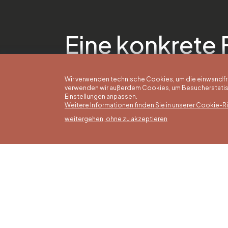
Eine konkrete 
Wir verwenden technische Cookies, um die einwandfreie
verwenden wir außerdem Cookies, um Besucherstatisti
Einstellungen anpassen.
Weitere Informationen finden Sie in unserer Cookie-Ric
weitergehen, ohne zu akzeptieren
Somm
16/05 b
Office du Tourisme de Liège et
Montag
Maison du Tourisme du Pays de
von 9:3
Liège.
Sonntag
Feierta
bis 16: