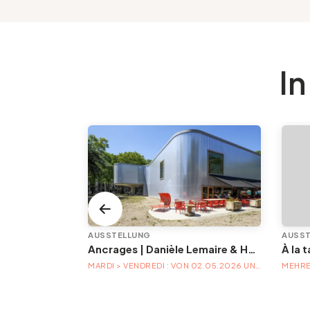
In
AUSSTELLUNG
AUSS
ntin à Liège
Ancrages | Danièle Lemaire & Hélène Locoge au Trinkhall museum
À la 
ICH
MARDI > VENDREDI : VON 02.05.2026 UNTER 04.04.2027
MEHRE