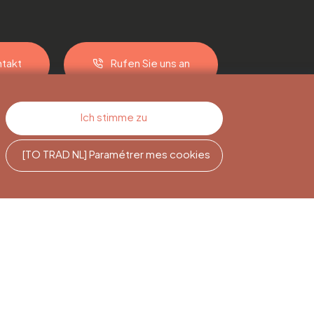
takt
Rufen Sie uns an
Ich stimme zu
[TO TRAD NL] Paramétrer mes cookies
e
Newsletter-
Abonnement
Melden Sie sich an, um auf dem
Laufenden zu bleiben.