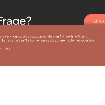
Frage?
Kon
 Funktion der Website zu gewährleisten. Mit Ihrer Einwilligung
ken zu erfassen. Sie können diese akzeptieren, ablehnen oder Ihre
htlinie.
erstunden
Winterstunden
Unsere Adress
is 30/09
01/10 bis 15/05
Quai de la Goffe 13
4000 Liège
 bis Samstag
Montag bis Samstag
0 bis 17:00 Uhr
von 9:30 bis 16:30 Uhr
s und an
Sonntags und an
gen von 9:00
Feiertagen von 9:00
00 Uhr
bis 15:00 Uhr