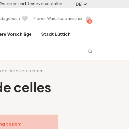
Gruppen und Reiseveranstalter
DE
setagebuch
Meinen Warenkorb ansehen
0
ere Vorschläge
Stadt Lüttich
s de celles qui restent
de celles
ung bezieht