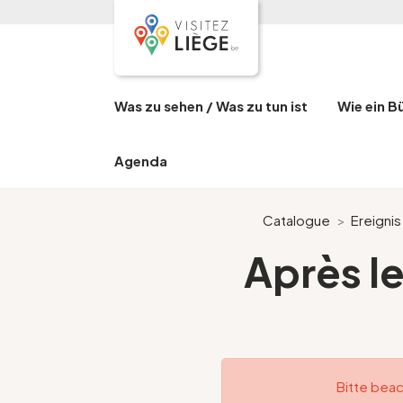
Was zu sehen / Was zu tun ist
Wie ein B
Agenda
Catalogue
>
Ereignis
Après le
Bitte beac