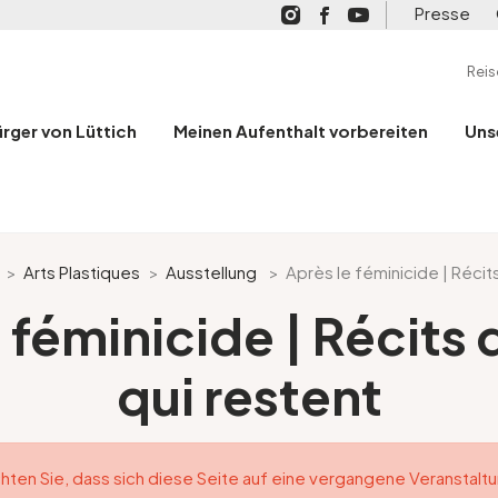
Presse
Rei
ürger von Lüttich
Meinen Aufenthalt vorbereiten
Uns
>
Arts Plastiques
>
Ausstellung
>
Après le féminicide | Récit
 féminicide | Récits 
qui restent
hten Sie, dass sich diese Seite auf eine vergangene Veranstalt