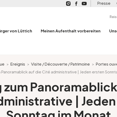
Presse
Rei
ürger von Lüttich
Meinen Aufenthalt vorbereiten
Uns
gue
>
Ereignis
>
Visite / Découverte / Patrimoine
>
Portes ouv
Panoramablick auf die Cité administrative | Jeden ersten Sonnt
 zum Panoramablick 
dministrative | Jeden
Sonntag im Monat