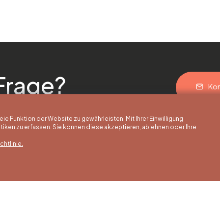
Frage?
Kon
 Funktion der Website zu gewährleisten. Mit Ihrer Einwilligung
ken zu erfassen. Sie können diese akzeptieren, ablehnen oder Ihre
htlinie.
erstunden
Winterstunden
Unsere Adress
is 30/09
01/10 bis 15/05
Quai de la Goffe 13
4000 Liège
 bis Samstag
Montag bis Samstag
0 bis 17:00 Uhr
von 9:30 bis 16:30 Uhr