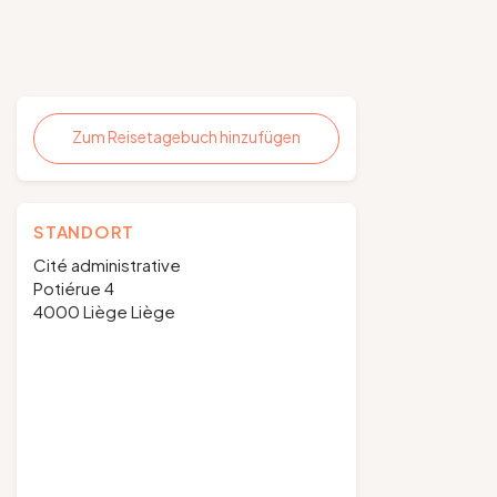
Zum Reisetagebuch hinzufügen
STANDORT
Cité administrative
Potiérue 4
4000 Liège Liège