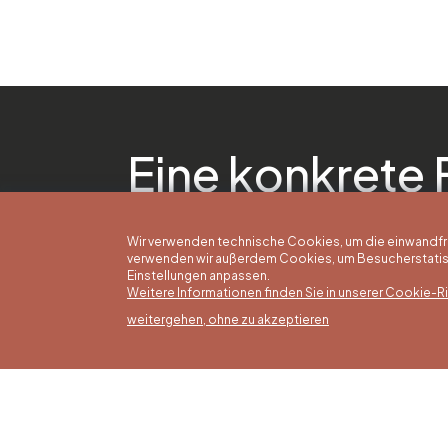
Eine konkrete 
Wir verwenden technische Cookies, um die einwandfreie
verwenden wir außerdem Cookies, um Besucherstatisti
Einstellungen anpassen.
Weitere Informationen finden Sie in unserer Cookie-Ric
weitergehen, ohne zu akzeptieren
Somm
16/05 b
Office du Tourisme de Liège et
Montag
Maison du Tourisme du Pays de
von 9:3