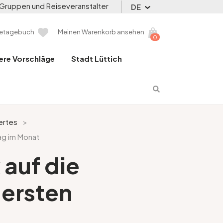
Gruppen und Reiseveranstalter
DE
setagebuch
Meinen Warenkorb ansehen
0
ere Vorschläge
Stadt Lüttich
ertes
>
ag im Monat
auf die
 ersten