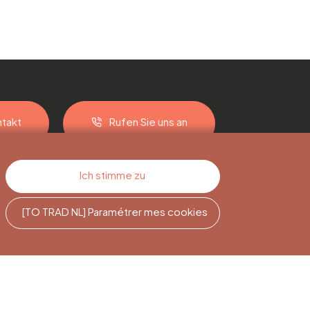
takt
Rufen Sie uns an
Ich stimme zu
[TO TRAD NL] Paramétrer mes cookies
e
Newsletter-
Abonnement
Melden Sie sich an, um auf dem
Laufenden zu bleiben.