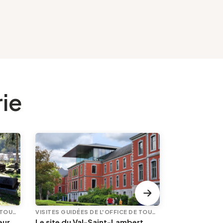
rie
VISITES GUIDÉES DE L'OFFICE DE TOURISME
VISITES GUIDÉES DE L'OFFICE DE TOURISME
En quête de mémoire : Angleur et son petit cimetière de la Diguette, promenade certes mortelle, mais bien vivante
Le site du Val-Saint-Lambert