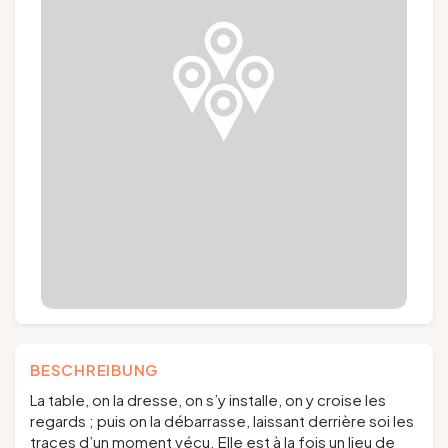
Gruppen und Reiseveranstalter
Folgen Sie uns
FR
EN
NL
DE
BESCHREIBUNG
La table, on la dresse, on s’y installe, on y croise les
regards ; puis on la débarrasse, laissant derrière soi les
traces d’un moment vécu. Elle est à la fois un lieu de