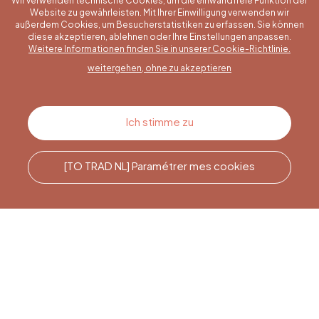
Wir verwenden technische Cookies, um die einwandfreie Funktion der
Website zu gewährleisten. Mit Ihrer Einwilligung verwenden wir
außerdem Cookies, um Besucherstatistiken zu erfassen. Sie können
diese akzeptieren, ablehnen oder Ihre Einstellungen anpassen.
Eine konkrete Frage?
Weitere Informationen finden Sie in unserer Cookie-Richtlinie.
weitergehen, ohne zu akzeptieren
Kontakt
Ich stimme zu
[TO TRAD NL] Paramétrer mes cookies
Rufen Sie uns an