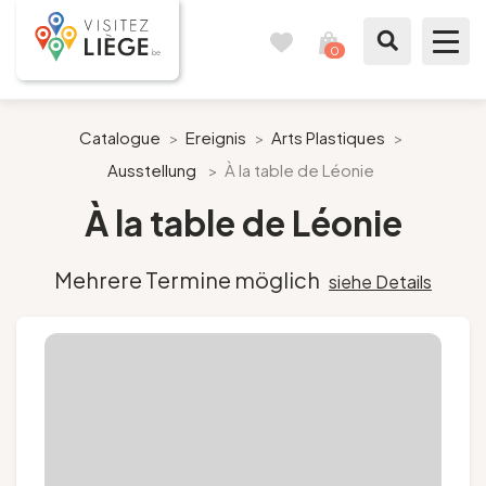
0
Reisetagebuch
Meinen
Warenkorb
ansehen
Was zu sehen / Was zu tun ist
Catalogue
>
Ereignis
>
Arts Plastiques
>
Ausstellung
>
À la table de Léonie
Wie ein Bürger von Lüttich
À la table de Léonie
Meinen Aufenthalt vorbereiten
Mehrere Termine möglich
siehe Details
Unsere Vorschläge
Stadt Lüttich
Agenda
Presse