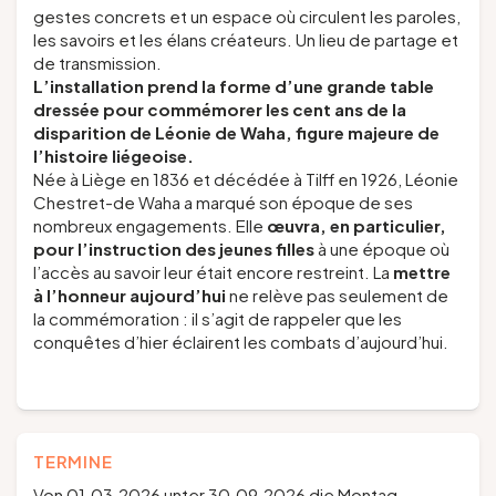
gestes concrets et un espace où circulent les paroles,
les savoirs et les élans créateurs. Un lieu de partage et
de transmission.
L’installation prend la forme d’une grande table
dressée pour commémorer les cent ans de la
disparition de Léonie de Waha, figure majeure de
l’histoire liégeoise.
Née à Liège en 1836 et décédée à Tilff en 1926, Léonie
Chestret-de Waha a marqué son époque de ses
nombreux engagements. Elle
œuvra, en particulier,
pour l’instruction des jeunes filles
à une époque où
l’accès au savoir leur était encore restreint. La
mettre
à l’honneur aujourd’hui
ne relève pas seulement de
la commémoration : il s’agit de rappeler que les
conquêtes d’hier éclairent les combats d’aujourd’hui.
TERMINE
Von 01.03.2026 unter 30.09.2026 die Montag,